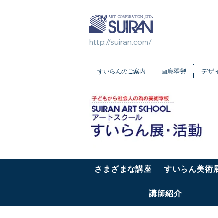
群馬県/フランス美大留学予備校・芸大受験・美
http://suiran.com/
​すいらんのご案内
画廊翠巒
デ
さまざまな講座
すいらん美術
講師紹介