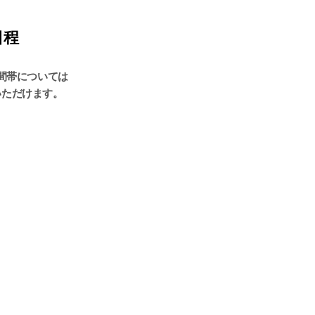
日程
間帯については
いただけます。