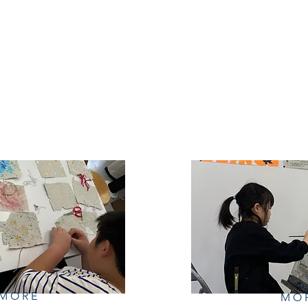
MORE
​MO