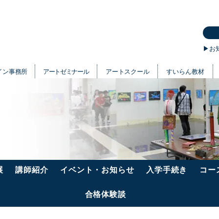
大受験・子供から大人までの美術学校/画廊/画材/学校教材
▶︎お
ザイン事務所
アートゼミナール
アートスクール
すいらん教材
展
講師紹介
イベント・お知らせ
入学手続き
コー
合格体験談