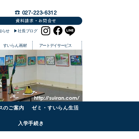
☎︎ 027-223-6312
資料請求・お問合せ
知らせ
▶︎社長ブログ
すいらん画材
アートデイサービス
スのご案内
ゼミ・すいらん生活
入学手続き