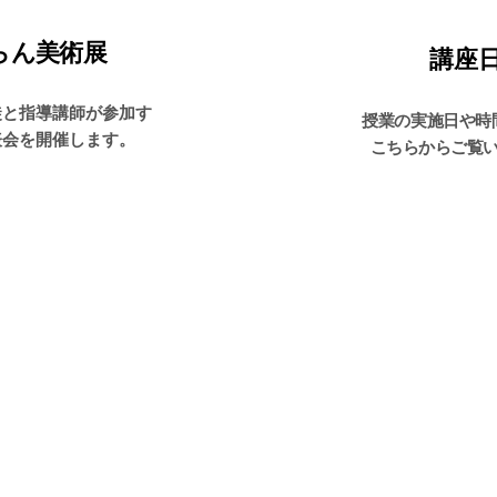
らん美術展
​講座
徒と指導講師が参加す
授業の実施日や時
表会を開催します。
こちらからご覧
​〒
​群馬県前橋市文京町
371-0801
1-47-1
Tel
(代)
027-223-6312
Fax
027-221-5909
info@suiran.com
E-mail