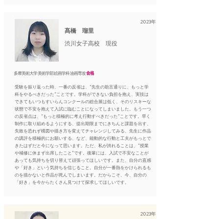
2023年
髙橋 瑠里
渋川女子高校 現役
多摩美術大学 美術学部 絵画学科 油画専攻
合格
受験を振り返った時、一番の反省は、”先生の助言通りに、もっと学
科をやるべきだった”ことです。学科ができない負担を抱え、実技は
できてもいつもすいらんコンクールの総合展は低く、そのリスキーな
状態で不安を抱えて入試に臨むことになってしまいました。もう一つ
の反省点は、”もっと積極的に考え行動すべきだった”ことです。早く
制作に取り組めるようにする、提出期限までにきちんと課題を出す、
失敗を恐れず構図や描き方を変えてチャレンジしてみる、先生に作品
の講評を積極的にお願いする、など、能動的な行動と工夫がもっとで
きたはずだと今になって思います。ただ、私が誇れることは、”授業
や補修に休まず出席したこと”です。後輩には、入試で不安なことが
あっても気持ちを切り替えて頑張ってほしいです。また、自分の直感
や「好き」という気持ちを信じること。自分が一番熱をかけられるも
のを描かないと作品が死んでしまいます。だからこそ、今、自分の
「好き」を今からたくさん見つけて探求してほしいです。
2023年