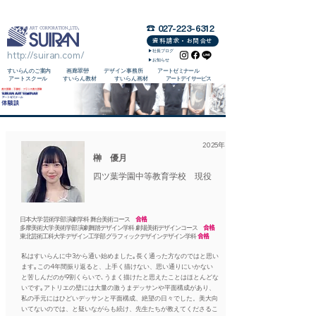
群馬県/フランス美大留学予備校・芸大受験・美大受験・子供から大人までの美術学校/画廊/画材/学校教材
☎︎ 027-223-6312
資料請求・お問合せ
▶︎社長ブログ
http://suiran.com/
▶︎お知らせ
​すいらんのご案内
画廊翠巒
デザイン事務所
アートゼミナール
アートスクール
すいらん教材
すいらん画材
アートデイサービス
2025年
榊 優月
四ツ葉学園中等教育学校 現役
日本大学 芸術学部 演劇学科 舞台美術コース
合格
多摩美術大学 美術学部 演劇舞踏デザイン学科 劇場美術デザインコース
合格
東北芸術工科大学 デザイン工学部 グラフィックデザインデザイン学科
合格
私はすいらんに中3から通い始めました｡長く通った方なのではと思い
ます｡この4年間振り返ると、上手く描けない、思い通りにいかない
と苦しんだのが9割くらいで､うまく描けたと思えたことはほとんどな
いです｡アトリエの壁には大量の激うまデッサンや平面構成があり、
私の手元にはひどいデッサンと平面構成、絶望の日々でした。美大向
いてないのでは、と疑いながらも続け、先生たちが教えてくださるこ