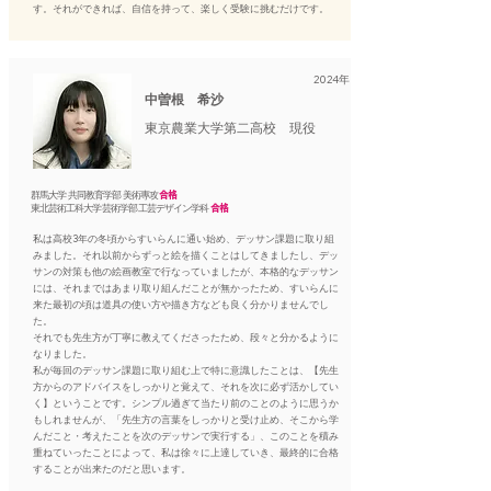
す。それができれば、自信を持って、楽しく受験に挑むだけです。
2024年
中曽根 希沙
東京農業大学第二高校 現役
群馬大学 共同教育学部 美術專攻
合格
東北芸術工科大学 芸術学部 工芸デザイン学科
合格
私は高校3年の冬頃からすいらんに通い始め、デッサン課題に取り組
みました。それ以前からずっと絵を描くことはしてきましたし、デッ
サンの対策も他の絵画教室で行なっていましたが、本格的なデッサン
には、それまではあまり取り組んだことが無かったため、すいらんに
来た最初の頃は道具の使い方や描き方なども良く分かりませんでし
た。
それでも先生方が丁寧に教えてくださったため、段々と分かるように
なりました。
私が毎回のデッサン課題に取り組む上で特に意識したことは、【先生
方からのアドバイスをしっかりと覚えて、それを次に必ず活かしてい
く】ということです。シンプル過ぎて当たり前のことのように思うか
もしれませんが、「先生方の言葉をしっかりと受け止め、そこから学
んだこと・考えたことを次のデッサンで実行する」、このことを積み
重ねていったことによって、私は徐々に上達していき、最終的に合格
することが出来たのだと思います。