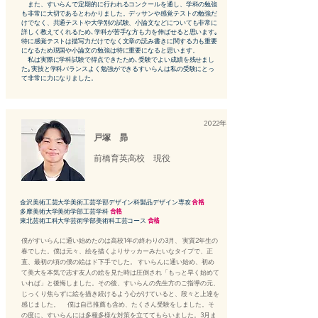
また、すいらんで定期的に行われるコンクールを通し、学科の勉強
も非常に大切であるとわかりました。デッサンや感覚テストの勉強だ
けでなく、共通テストや大学別の試験、小論文などについても非常に
詳しく教えてくれるため､学科が苦手な方も力を伸ばせると思います｡
特に感覚テストは描写力だけでなく文章の読み書きに関する力も重要
になるため現国や小論文の勉強は特に重要になると思います。
私は実際に学科試験で得点できたため､受験でよい成績を残せまし
た｡実技と学科バランスよく勉強ができるすいらんは私の受験にとっ
て非常に力になりました。
2022年
戸塚 昴
前橋育英高校 現役
金沢美術工芸大学美術工芸学部デザイン科製品デザイン専攻
合格
多摩美術大学美術学部工芸学科
合格
東北芸術工科大学芸術学部美術科工芸コース
合格
僕がすいらんに通い始めたのは高校1年の終わりの3月、 実質2年生の
春でした。僕は元々、絵を描くよりサッカーみたいなタイプで、正
直、最初の頃の僕の絵はド下手でした。 すいらんに通い始め、初め
て美大を本気で志す友人の絵を見た時は圧倒され「もっと早く始めて
いれば」と後悔しました。その後、すいらんの先生方のご指導の元、
じっくり焦らずに絵を描き続けるよう心がけていると、段々と上達を
感じました。 僕は自己推薦も含め、たくさん受験をしました。そ
の度に、すいらんには多種多様な対策を立ててもらいました。3月ま