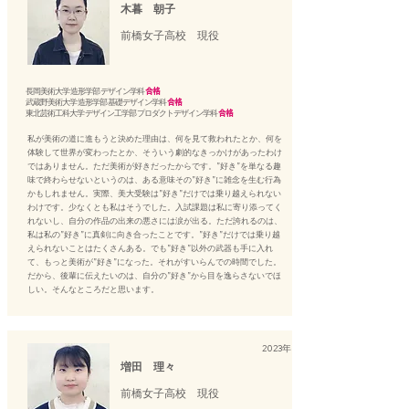
木暮 朝子
前橋女子高校 現役
長岡美術大学 造形学部 デザイン学科
合格
武蔵野美術大学 造形学部 基礎デザイン学科
合格
東北芸術工科大学 デザイン工学部 プロダクトデザイン学科
合格
私が美術の道に進もうと決めた理由は、何を見て救われたとか、何を
体験して世界が変わったとか、そういう劇的なきっかけがあったわけ
ではありません。ただ美術が好きだったからです。”好き”を単なる趣
味で終わらせないというのは、ある意味その”好き”に雑念を生む行為
かもしれません。実際、美大受験は”好き”だけでは乗り越えられない
わけです。少なくとも私はそうでした。入試課題は私に寄り添ってく
れないし、自分の作品の出来の悪さには涙が出る。ただ誇れるのは、
私は私の”好き”に真剣に向き合ったことです。”好き”だけでは乗り越
えられないことはたくさんある。でも”好き”以外の武器も手に入れ
て、もっと美術が”好き”になった。それがすいらんでの時間でした。
だから、後輩に伝えたいのは、自分の”好き”から目を逸らさないでほ
しい。そんなところだと思います。
2023年
増田 理々
前橋女子高校 現役