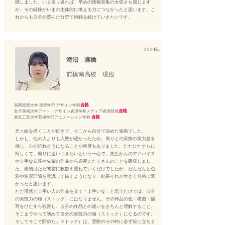
識しました。いま振り返れば、早めの情報収集の大切さも感じます
が、その経験がいまの主体的に考える力につながったと思います。こ
れからも自分の選んだ分野で挑戦を続けていきたいです。
2024年
海沼 凛檎
前橋南高校 現役
長岡造形大学 造形学部 デザイン学科
合格
女子美術大学アート・デザイン表現学科メディア表現領域
合格
東京工芸大学芸術学部アニメーション学科
合格
元々絵を描くことが好きで、そこから自分で決めた進路でした。
しかし、他の人よりも入塾が遅かったため、周りとの実技の実力差を
感じ、心が折れそうになることが何度もありました。ただひたすらに
悔しくて、周りに追いつきたいという一心で、先生からのアドバイス
や上手な友達や先輩の作品から必死にたくさんのことを吸収しまし
た。最初はただ闇雲に枚数を重ねていくだけでしたが、だんだんと色
彩や造形理論を意識して描くようになり、結果それが大きく合格に繋
がったと思います。
ただ漠然と上手い人の作品を見て「上手いな」と思うだけでは、自分
の実技力の糧（ストック）にはなりません。その作品の色・構図・描
写をひたすら観察し、自分の作品との違いをきちんと理解すること。
そこまでやって初めて自分の実技力の種（ストック）になるのです。
そしてそこで貯めた」ストック）は、受験のその時に必ず役に立ちま