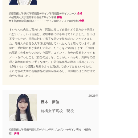
多摩美術大学 美術学部 情報デザイン学科 情報デザインコース
合格
武蔵野美術大学 造形学部 基礎デザイン学科
合格
女子美術大学 芸術学部 アート・デザイン表現 メディア表現領域
合格
すいらんの先生に言われた「問題に対して自分がどう思うかを表現す
ればいい」という言葉は、受験本番に私を助けてくれました。当日は
不安でしたが、問題に対して素直な思いで取り組むことができまし
た。等身大の自分を大学側は評価してくれたんだと思っています。最
後に、受験期に私が実践して良かったことを2つ紹介します。①毎回
の課題で先生からいただいた講評、コメント、自分の反省をメモする
ノートを作ったこと（自分の足りないことがよくわかり、気持ちの整
理と効率的に絵が上手くなれた。）②合格作品の模写（模写といって
も5分くらいで構図と形態をさっと真似して描いてみるというもの。
それぞれの大学の合格作品の傾向が掴めるし、停滞期にはこの方法で
自分を伸ばした。）
2023年
茂木 夢佳
前橋女子高校 現役
多摩美術大学 美術学部 生産デザイン学科 プロダクトデザイン専攻（推薦合
格）
合格