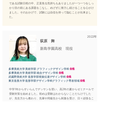
である試験日程の中、正直焦る気持ちもありましたが一つ一つをしっ
かり目の前にある課題をこなし、めげずに努力し続けることを心がけ
ました。そのおかげで、試験には自信を持って臨むことが出来まし
た。
2022年
荻原 舞
新島学園高校 現役
多摩美術大学 美術学部 グラフィックデザイン学科
合格
多摩美術大学 美術学部 統合デザイン学科
合格
武蔵野美術大学 造形学部視覚伝達デザイン学科
合格
東京造形大学 造形学部デザイン学科グラフィック専攻領域
合格
中学1年からすいらんでデッサンを習い、高2年の夏からゼミナールで
受験対策を始めました。初めは受験はわからないことだらけでした
が、先生方から教わり、先輩や同級生から刺激を受け、日々頑張るこ
とができました。
私は毎日欠かさず手のクロッキーをし、資料を集め、家では次の課題
のエスキースをし、すいらんの授業がない日は自習室で勉強していま
した。しかし、描いても描いても自分の納得する絵が描けず苦しい時
期もありました。やっと自分の絵に自信が持てるようになったのは、
入試直前でした。
結果、受験校全てに合格でき、最後まで諦めないということは本当に
大事だと学びました。 私はすいらんの温かい雰囲気が好きです。