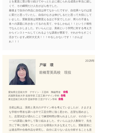
とを素直に受け取り続けてやっとたまに感じられる成長が本当に嬉し
くて、その瞬間だけ人生がばら色でした。
最後まで自分の作品に自信は持てなかったですが、自信満々なのは逆
に変だと思っていたし、自信のなさは伸びしるだと思って大切にして
いました。受験直前は実際震えるほど不安でしたが、周りの子達も
各々の課題に向き合ってるのを見て、やるしかねえ！！というド根性
でなんとかしました。すいらんには、美術という学問に対する考え方
からインストールしてくれるような講座が豊富で、それが今もすごく
活きています｡絶対大丈夫！！！やるしかないです！！がんば
れ！！！
2025年
戸塚 環
前橋育英高校 現役
​​愛知県立芸術大学 デザイン・工芸科 陶磁専攻
合格
武蔵野美術大学 造形学部 工芸工業デザイン学科
合格
東北芸術工科大学 芸術学部 工芸デザイン学科
合格
当初は私は、漠然と美大のデザイン科を考えていましたが、さまざま
な学校や専攻を調べる中で工芸分野に強く惹かれ、志望を固めまし
た。志望決定が遅れたことで練習時間が限られましたが、その分一つ
一つの課題に集中して取り組みました。すいらんは少人数制で、先生
方に丁寧に指導していただける環境が大きな支えでした。受験直前に
は過去問や合格作品を研究し、自分に足りない点を分析することも意