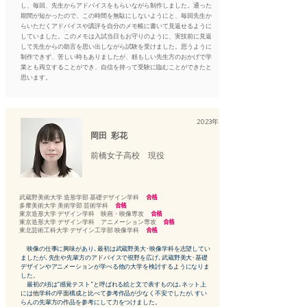
し、毎回、先生からアドバイスをもらいながら制作しました。通った
期間が短かったので、この時間を無駄にしないようにと、毎回先生か
らいただくアドバイスや講評を自分のメモ帳に書いて見返せるように
していました。このメモは入試当日もお守りのように、実技前に見返
して先生からの助言を思い出しながら試験を受けました。思うように
制作できず、苦しい時もありましたが、頼もしい先生方のおかげで学
業とも両立することができ、自信を持って受験に臨むことができたと
思います。
2023年
岡田 彩花
前橋女子高校 現役
武蔵野美術大学 造形学部 基礎デザイン学科
合格
多摩美術大学 美術学部 芸術学科
合格
東京造形大学 デザイン学科 映画・映像専攻
合格
東京造形大学 デザイン学科 アニメーション専攻
合格
東北芸術工科大学 デザイン工学部 映像学科
合格
映像の仕事に興味があり､最初は武蔵野美大･映像学科を志望してい
ましたが､先生や先輩方のアドバイスで視野を広げ､武蔵野美大･基礎
デザインやアニメーションが学べる他の大学を検討するようになりま
した。
最初の頃は“感覚テスト”と呼ばれる絵と文で表すものは､ネット上
には他学科の平面構成と比べて参考作品が少なく不安でしたが､すい
らんの先輩方の作品を参考にして力をつけました。