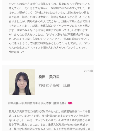
すいらんの先生方は熱心に指導してくれ、親身になって受験のことを
考えてくれ、それはとても温かく、受験期の私の心の支えでした。私
はテニス部が忙しく、2年生の時などはすいらんに顔を出せない日も
多々あり、部活との両立は大変で、部活を辞めようかと思ったことも
ありましたが、周りの多くの人に支えられ、頑張って県大会まで出場
できたこともあり、結果、推薦入試のアドバンテージになったと思い
ます。後輩のみんなにも部活も最後まで頑張ってほしいと思います
が、みんなに伝えたいことは、”デザイン系ならば平面構成が早く始
められるように早く入学して”ということと、”早めに週5日ですいら
んに通うようにして実技の時間を多くとって”、そして何より、”すい
らんの先生方のアドバイスを聞き入れた方がいい”ということです。
受験頑張って！
2023年
松田 美乃里
前橋女子高校 現役
群馬美術大学 共同教育学部 美術専攻（推薦合格）
合格
群馬大学美術専攻の推薦入試対策のために、推薦受験特別コースを受
講しました。約3ヶ月の間、実技対策のため主にデッサンと立体制作
を行いました。私は、デッサン初心者だったので描く時の姿勢から基
礎を丁寧に教わりました。また、推薦入試対策のための立体構成で
は、様々な材料に対応できるように、多くの予想問題で演習を繰り返