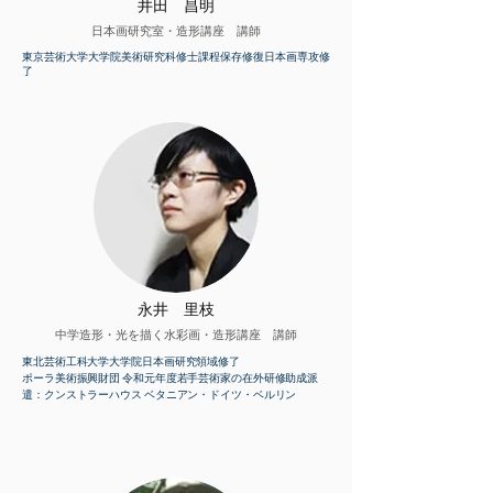
井田 昌明
日本画研究室・造形講座 講師
東京芸術大学大学院
美術研究科修士課程保存修復
日本画専攻修
了
永井 里枝
中学造形・光を描く水彩画・造形講座 講師
東北芸術工科大学大学院日本画研究領域修了
ポーラ美術振興財団 令和元年度若手芸術家の在外研修助成派
遣：クンストラーハウス ベタニアン・ドイツ・ベルリン