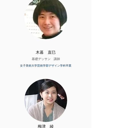
木暮 直巳
基礎デッサン 講師
女子美術大学芸術学部デザイン学科卒業
梅津 綾