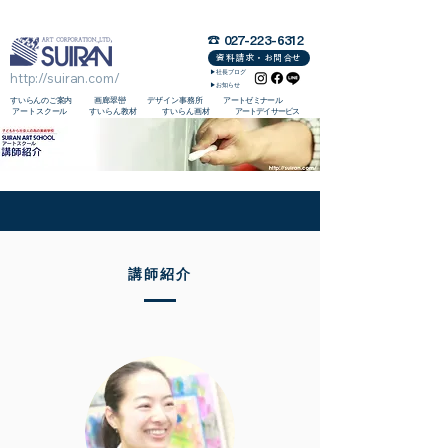
群馬県/フランス美大留学予備校・芸大受験・美大受験・子供から大人までの美術学校/画廊/画材/学校教材
☎︎ 027-223-6312
資料請求・お問合せ
▶︎社長ブログ
http://suiran.com/
▶︎お知らせ
​すいらんのご案内
画廊翠巒
デザイン事務所
アートゼミナール
アートスクール
すいらん教材
すいらん画材
アートデイサービス
講師紹介