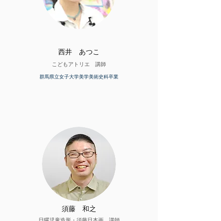
​西井 あつこ
こどもアトリエ 講師
群馬県立女子大学美学美術史科卒業
​須藤 和之
日曜児童造形・須藤日本画 講師